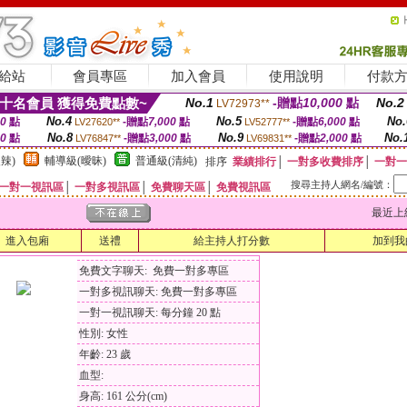
給站
會員專區
加入會員
使用說明
付款
十名會員 獲得免費點數~
No.1
-贈點
10,000
點
No.2
LV72973**
No.4
No.5
No.
00
點
-贈點
7,000
點
-贈點
6,000
點
LV27620**
LV52777**
No.8
No.9
No.
00
點
-贈點
3,000
點
-贈點
2,000
點
LV76847**
LV69831**
辣)
輔導級(曖昧)
普通級(清純)
排序
業績排行
│
一對多收費排序
│
一對一
搜尋主持人網名/編號：
一對一視訊區
│
一對多視訊區
│
免費聊天區
│
免費視訊區
最近上線時間
進入包廂
送禮
給主持人打分數
加到我
免費文字聊天: 免費一對多專區
一對多視訊聊天: 免費一對多專區
一對一視訊聊天: 每分鐘 20 點
性別: 女性
年齡: 23 歲
血型:
身高: 161 公分(cm)