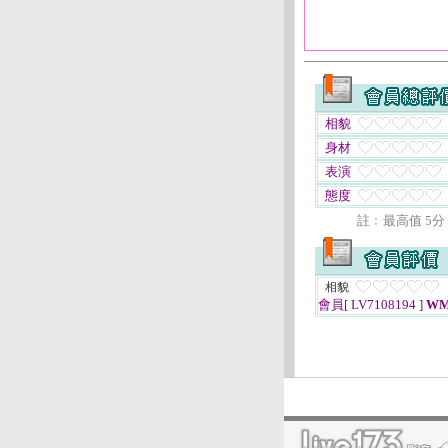
相貌
身材
表演
態度
註﹕最高值 5分
相貌
會員[ LV7108194 ]
W