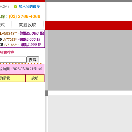
方式
問題反映
-贈點
9,000
點
LV59343**
6
-贈點
5,000
點
LV77023**
10
-贈點
1,000
點
LV71888**
收費排序
 : 2026-07-30 21:51:40
的最愛
說明