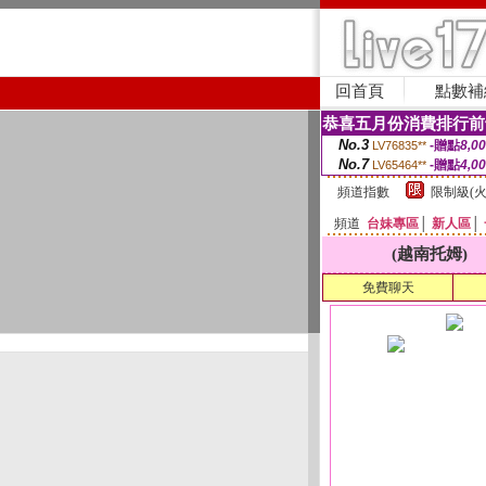
回首頁
點數補
恭喜五月份消費排行前
No.3
-贈點
8,0
LV76835**
No.7
-贈點
4,0
LV65464**
頻道指數
限制級(火
頻道
台妹專區
│
新人區
│
(越南托姆)
免費聊天